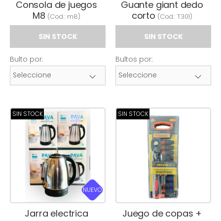
Consola de juegos
Guante giant dedo
M8
corto
(Cod.:
m8
)
(Cod.:
T301
)
SIN STOCK
SIN STOCK
Bulto por:
Bultos por:
SIN STOCK
SIN STOCK
NUEVO
Jarra electrica
Juego de copas +