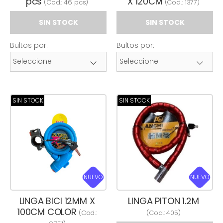
pcs
X 120CM
(Cod.:
46 pcs
)
(Cod.:
1377
)
SIN STOCK
SIN STOCK
Bultos por:
Bultos por:
SIN STOCK
SIN STOCK
NUEVO
NUEVO
LINGA BICI 12MM X
LINGA PITON 1.2M
100CM COLOR
(Cod.:
(Cod.:
405
)