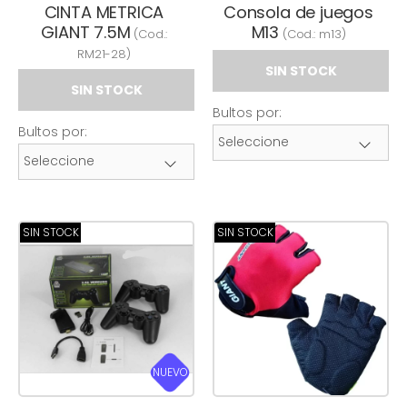
CINTA METRICA
Consola de juegos
GIANT 7.5M
M13
(Cod.:
(Cod.:
m13
)
RM21-28
)
SIN STOCK
SIN STOCK
Bultos por:
Bultos por:
SIN STOCK
SIN STOCK
NUEVO