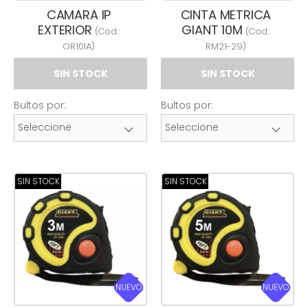
CAMARA IP
CINTA METRICA
EXTERIOR
GIANT 10M
(Cod.:
(Cod.:
OR101A
)
RM21-29
)
SIN STOCK
SIN STOCK
Bultos por:
Bultos por:
SIN STOCK
SIN STOCK
NUEVO
NUEVO