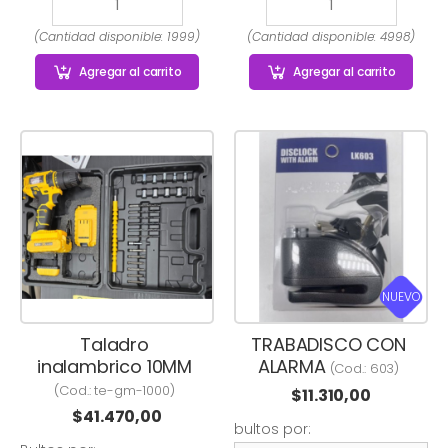
(Cantidad disponible: 1999)
(Cantidad disponible: 4998)
Agregar
al carrito
Agregar
al carrito
NUEVO
Taladro
TRABADISCO CON
inalambrico 10MM
ALARMA
(Cod.:
603
)
(Cod.:
te-gm-1000
)
$
11.310,00
$
41.470,00
bultos por: