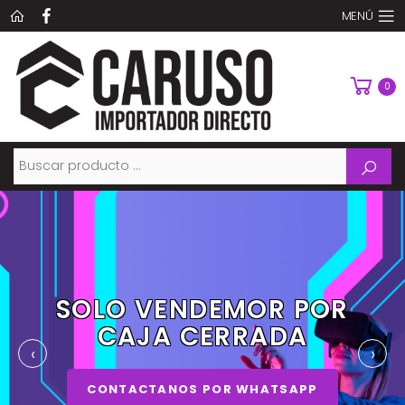
MENÚ
0
Buscar
SOLO VENDEMOR POR
CAJA CERRADA
‹
›
CONTACTANOS POR WHATSAPP