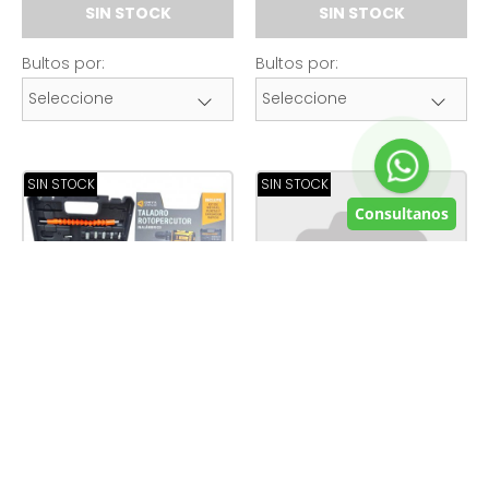
SIN STOCK
SIN STOCK
Bultos por:
Bultos por:
SIN STOCK
SIN STOCK
Consultanos
NUEVO
Taladro
Tv box
(Cod.:
D40-
Rotopercutor
D95G
)
Inalambrico
(Cod.:
SIN STOCK
TRI
)