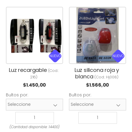
NUEVO
NUEVO
Luz recargable
Luz silicona roja y
(Cod.:
blanca
216
)
(Cod.:
Hj008
)
$
1.450,00
$
1.566,00
Bultos por:
Bultos por:
(Cantidad disponible: 14400)