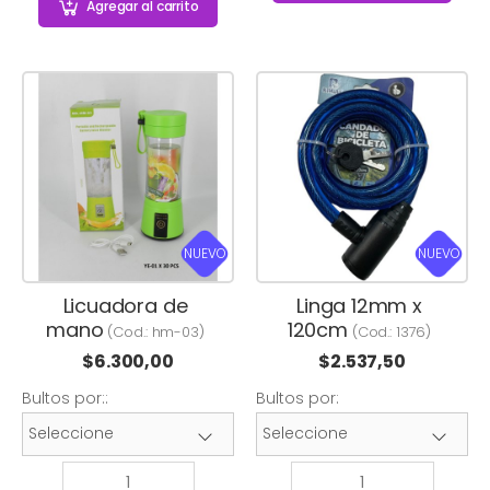
Agregar
al carrito
NUEVO
NUEVO
Licuadora de
Linga 12mm x
mano
120cm
(Cod.:
hm-03
)
(Cod.:
1376
)
$
6.300,00
$
2.537,50
Bultos por::
Bultos por: