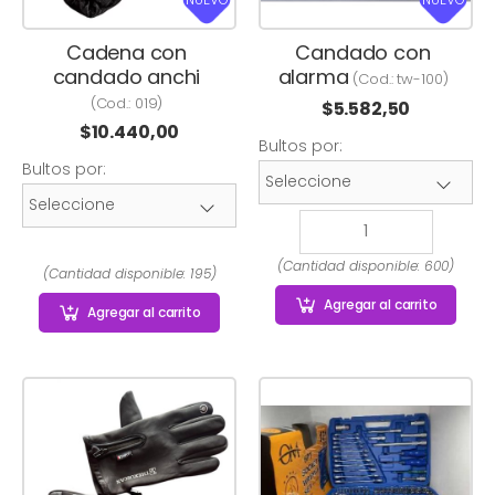
Cadena con
Candado con
candado anchi
alarma
(Cod.:
tw-100
)
(Cod.:
019
)
$
5.582,50
$
10.440,00
Bultos por:
Bultos por:
(Cantidad disponible: 600)
(Cantidad disponible: 195)
Agregar
al carrito
Agregar
al carrito