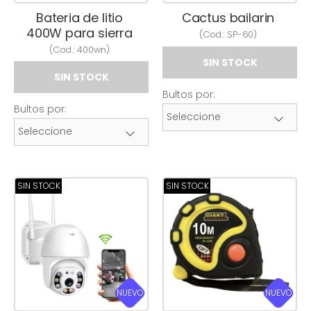
Bateria de litio
Cactus bailarin
400W para sierra
(Cod.:
SP-60
)
(Cod.:
400wn
)
SIN STOCK
SIN STOCK
Bultos por:
Bultos por:
SIN STOCK
SIN STOCK
NUEVO
NUEVO