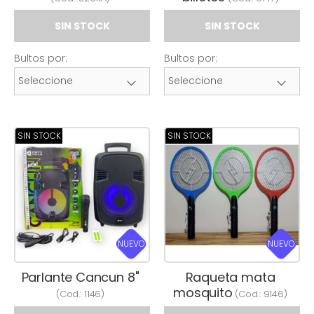
SIN STOCK
SIN STOCK
Bultos por:
Bultos por:
SIN STOCK
SIN STOCK
NUEVO
NUEVO
Parlante Cancun 8"
Raqueta mata
mosquito
(Cod.:
1146
)
(Cod.:
9146
)