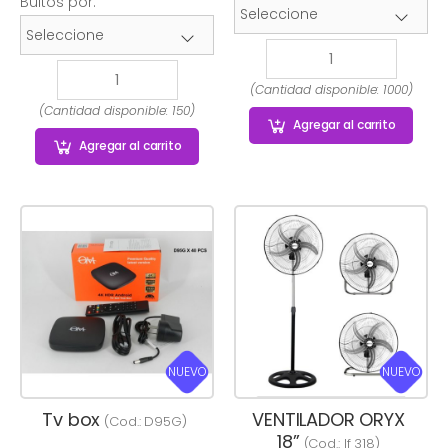
Bultos por:
(Cantidad disponible: 1000)
(Cantidad disponible: 150)
Agregar
al carrito
Agregar
al carrito
NUEVO
NUEVO
Tv box
VENTILADOR ORYX
(Cod.:
D95G
)
18”
(Cod.:
If 318
)