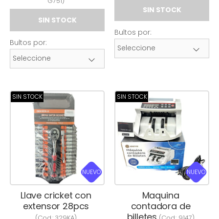
G751
)
SIN STOCK
SIN STOCK
Bultos por:
Bultos por:
SIN STOCK
SIN STOCK
NUEVO
NUEVO
Llave cricket con
Maquina
extensor 28pcs
contadora de
billetes
(Cod.:
329KA
)
(Cod.:
9147
)