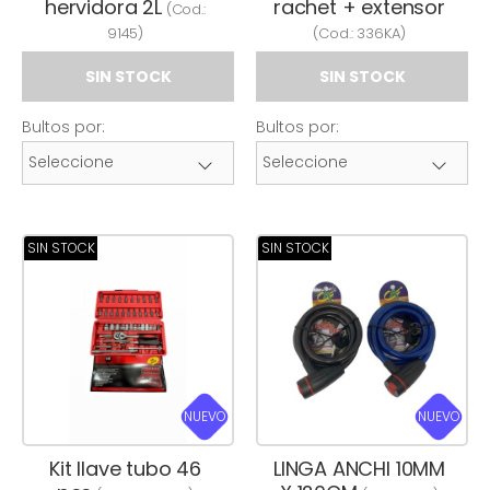
hervidora 2L
rachet + extensor
(Cod.:
9145
)
(Cod.:
336KA
)
SIN STOCK
SIN STOCK
Bultos por:
Bultos por:
SIN STOCK
SIN STOCK
NUEVO
NUEVO
Kit llave tubo 46
LINGA ANCHI 10MM