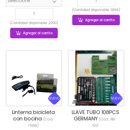
(Cantidad disponible: 1996)
Agregar
al carrito
(Cantidad disponible: 2000)
Agregar
al carrito
NUEVO
NUEVO
Linterna bicicleta
LLAVE TUBO 108PCS
con bocina
GERMANY
(Cod.:
(Cod.:
RB-
7588
)
101
)