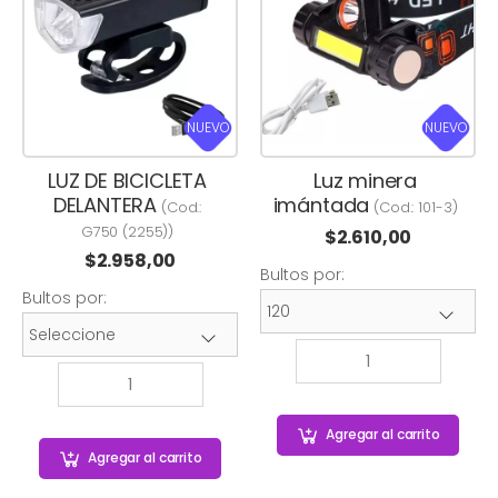
NUEVO
NUEVO
LUZ DE BICICLETA
Luz minera
DELANTERA
imántada
(Cod.:
(Cod.:
101-3
)
G750 (2255)
)
$
2.610,00
$
2.958,00
Bultos por:
Bultos por:
Agregar
al carrito
Agregar
al carrito