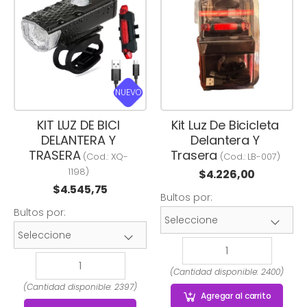
NUEVO
KIT LUZ DE BICI
Kit Luz De Bicicleta
DELANTERA Y
Delantera Y
TRASERA
Trasera
(Cod.:
XQ-
(Cod.:
LB-007
)
1198
)
$
4.226,00
$
4.545,75
Bultos por:
Bultos por:
(Cantidad disponible: 2400)
(Cantidad disponible: 2397)
Agregar
al carrito