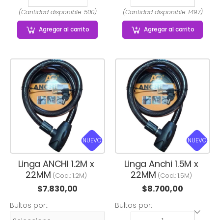
(Cantidad disponible: 500)
(Cantidad disponible: 1497)
Agregar
al carrito
Agregar
al carrito
NUEVO
NUEVO
Linga ANCHI 1.2M x
Linga Anchi 1.5M x
22MM
22MM
(Cod.:
1.2M
)
(Cod.:
1.5M
)
$
7.830,00
$
8.700,00
Bultos por::
Bultos por: